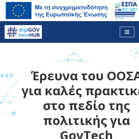
Skip
to
content
Έρευνα του ΟΟΣ
για καλές πρακτικ
στο πεδίο της
πολιτικής για
GovTech