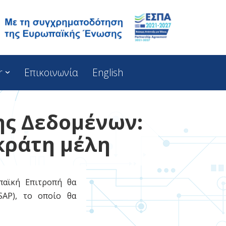
r
Επικοινωνία
English
ης Δεδομένων:
κράτη μέλη
αϊκή Επιτροπή θα
SAP), το οποίο θα