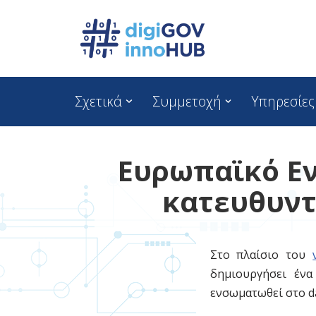
Skip
to
content
Σχετικά
Συμμετοχή
Υπηρεσίες
Ευρωπαϊκό Εν
κατευθυντ
Στο πλαίσιο του
δημιουργήσει ένα
ενσωματωθεί στο da