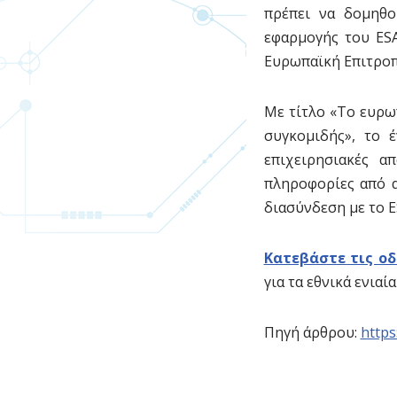
πρέπει να δομηθο
εφαρμογής του ESA
Ευρωπαϊκή Επιτροπ
Με τίτλο «Το ευρω
συγκομιδής», το 
επιχειρησιακές α
πληροφορίες από α
διασύνδεση με το E
Κατεβάστε τις οδ
για τα εθνικά ενια
Πηγή άρθρου:
https