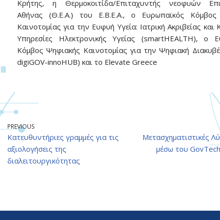
Κρήτης, η Θερμοκοιτίδα/Επιταχυντής νεοφυών Επι
Αθήνας (Θ.Ε.Α.) του Ε.Β.Ε.Α., ο Ευρωπαϊκός Κόμβος
Καινοτομίας για την Ευφυή Υγεία: Ιατρική Ακριβείας και 
Υπηρεσίες Ηλεκτρονικής Υγείας (smartHEALTH), ο Ε
Κόμβος Ψηφιακής Καινοτομίας για την Ψηφιακή Διακυβ
digiGOV-innoHUB) και το Elevate Greece
PREVIOUS
Κατευθυντήριες γραμμές για τις
Μετασχηματιστικές Λ
αξιολογήσεις της
μέσω του GovTech4
διαλειτουργικότητας