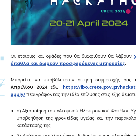
Οι εταιρίες και ομάδες που θα διακριθούν θα λάβουν
έπαθλα και δωρεάν προσφερόμενες υπηρεσίες
.
Μπορείτε να υποβάλετετην αίτηση συμμετοχής σας 
Απριλίου 2024
εδώ:
https://ibo.crete.gov.gr/hacka
apply/
περιγράφοντας την ιδέα επίλυσης στις εξής θεματι
α) Αξιοποίηση του «Ατομικού Ηλεκτρονικού Φακέλου Υγ
υποβοήθηση της φροντίδας υγείας και την παρακολ
κατάστασής της;
β) Ανάλυση μεγάλου όγκου δεδομένων και αλγορίθμω