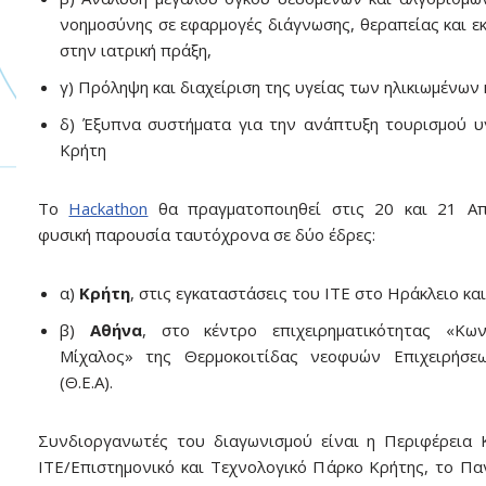
νοημοσύνης σε εφαρμογές διάγνωσης, θεραπείας και ε
στην ιατρική πράξη,
γ) Πρόληψη και διαχείριση της υγείας των ηλικιωμένων 
δ) Έξυπνα συστήματα για την ανάπτυξη τουρισμού υ
Κρήτη
Το
Hackathon
θα πραγματοποιηθεί στις 20 και 21 Απρ
φυσική παρουσία ταυτόχρονα σε δύο έδρες:
α)
Κρήτη
, στις εγκαταστάσεις του ITE στο Ηράκλειο κα
β)
Αθήνα
, στο κέντρο επιχειρηματικότητας «Κων
Μίχαλος» της Θερμοκοιτίδας νεοφυών Επιχειρήσε
(Θ.Ε.Α).
Συνδιοργανωτές του διαγωνισμού είναι η Περιφέρεια 
ITE/Επιστημονικό και Τεχνολογικό Πάρκο Κρήτης, το Πα