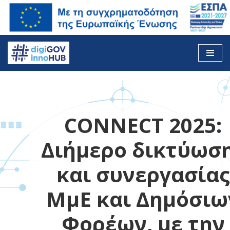
Skip
to
content
CONNECT 2025:
Διήμερο δικτύωσ
και συνεργασίας
ΜμΕ και Δημόσιω
Φορέων, με την