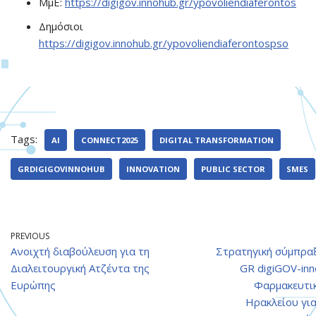
ΜμΕ:
https://digigov.innohub.gr/ypovoliendiaferontos
Δημόσιοι φορε
https://digigov.innohub.gr/ypovoliendiaferontospso
Tags:
AI
CONNECT2025
DIGITAL TRANSFORMATION
GRDIGIGOVINNOHUB
INNOVATION
PUBLIC SECTOR
SMES
PREVIOUS
Ανοιχτή διαβούλευση για τη
Στρατηγική σύμπρα
Διαλειτουργική Ατζέντα της
GR digiGOV-in
Ευρώπης
Φαρμακευτι
Ηρακλείου γι