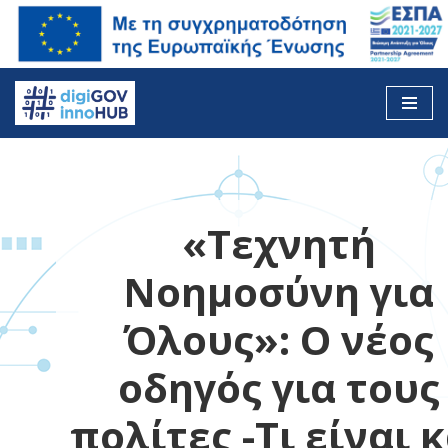
Skip
to
content
«Τεχνητή
Νοημοσύνη για
Όλους»: Ο νέος
οδηγός για τους
πολίτες -Τι είναι κ