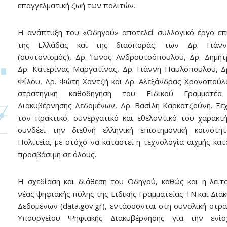
επαγγελματική ζωή των πολιτών.
Η ανάπτυξη του «Οδηγού» αποτελεί συλλογικό έργο ε
της Ελλάδας και της διασποράς: των Δρ. Γιάνν
(συντονισμός), Δρ. Ίωνος Ανδρουτσόπουλου, Δρ. Δημήτ
Δρ. Κατερίνας Μαργατίνας, Δρ. Γιάννη Παυλόπουλου, Δ
Φίλου, Δρ. Φώτη Χαντζή και Δρ. Αλεξάνδρας Χρονοπούλ
στρατηγική καθοδήγηση του Ειδικού Γραμματέ
Διακυβέρνησης Δεδομένων, Δρ. Βασίλη Καρκατζούνη. Ξεχ
τον πρακτικό, συνεργατικό και εθελοντικό του χαρακτ
συνδέει την διεθνή ελληνική επιστημονική κοινότη
Πολιτεία, με στόχο να καταστεί η τεχνολογία αιχμής κατ
προσβάσιμη σε όλους.
Η σχεδίαση και διάθεση του Οδηγού, καθώς και η λειτ
νέας ψηφιακής πύλης της Ειδικής Γραμματείας ΤΝ και Δια
Δεδομένων (data.gov.gr), εντάσσονται στη συνολική στρα
Υπουργείου Ψηφιακής Διακυβέρνησης για την ενί