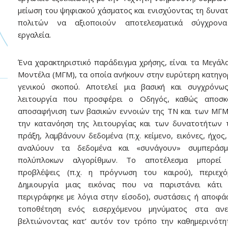
μείωση του ψηφιακού χάσματος και ενισχύοντας τη δυνα
πολιτών να αξιοποιούν αποτελεσματικά σύγχρον
εργαλεία.
Ένα χαρακτηριστικό παράδειγμα χρήσης, είναι τα Μεγάλ
Μοντέλα (ΜΓΜ), τα οποία ανήκουν στην ευρύτερη κατηγο
γενικού σκοπού. Αποτελεί μια βασική και συγχρόνως
λειτουργία που προσφέρει ο Οδηγός, καθώς αποσκ
αποσαφήνιση των βασικών εννοιών της ΤΝ και των ΜΓΜ
την κατανόηση της λειτουργίας και των δυνατοτήτων 
πράξη, λαμβάνουν δεδομένα (π.χ. κείμενο, εικόνες, ήχος,
αναλύουν τα δεδομένα και «συνάγουν» συμπεράσ
πολύπλοκων αλγορίθμων. Το αποτέλεσμα μπορεί 
προβλέψεις (π.χ. η πρόγνωση του καιρού), περιεχόμ
Δημιουργία μιας εικόνας που να παριστάνει κάτι
περιγράφηκε με λόγια στην είσοδο), συστάσεις ή αποφάσε
τοποθέτηση ενός εισερχόμενου μηνύματος στα ανεπ
βελτιώνοντας κατ’ αυτόν τον τρόπο την καθημερινότη