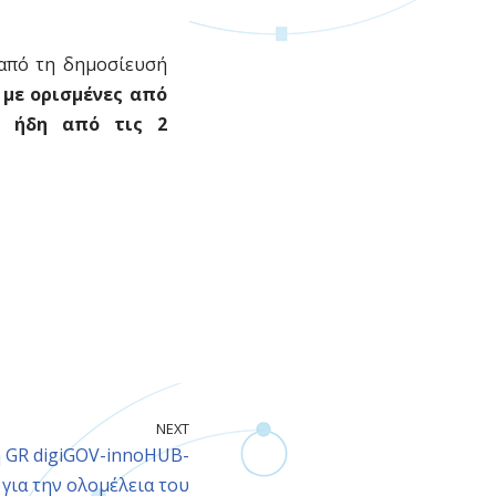
 από τη δημοσίευσή
,
με ορισμένες από
, ήδη από τις 2
NEXT
η GR digiGOV-innoHUB-
για την ολομέλεια του