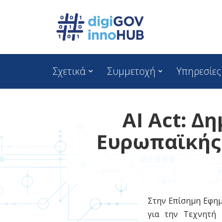
Skip
to
content
Σχετικά
Συμμετοχή
Υπηρεσίες
AI Act: Δ
Ευρωπαϊκής 
Στην Επίσημη Εφημ
για την Τεχνητή 