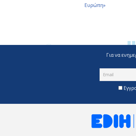
Ευρώπη»
Για να ενημε
Εγγρ