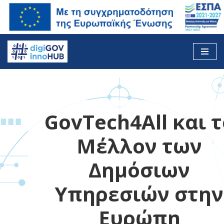
Skip
to
content
GovTech4All και τ
Μέλλον των
Δημόσιων
Υπηρεσιών στην
Ευρώπη