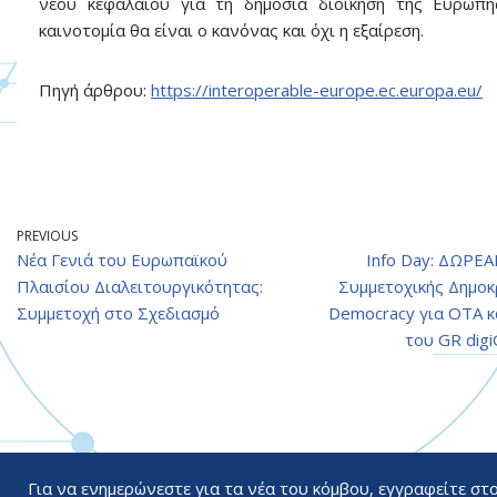
νέου κεφαλαίου για τη δημόσια διοίκηση της Ευρώπη
καινοτομία θα είναι ο κανόνας και όχι η εξαίρεση.
Πηγή άρθρου:
https://interoperable-europe.ec.europa.eu/
PREVIOUS
Νέα Γενιά του Ευρωπαϊκού
Info Day: ΔΩΡΕ
Πλαισίου Διαλειτουργικότητας:
Συμμετοχικής Δημοκ
Συμμετοχή στο Σχεδιασμό
Democracy για ΟΤΑ κ
του GR dig
Για να ενημερώνεστε για τα νέα του κόμβου, εγγραφείτε στ