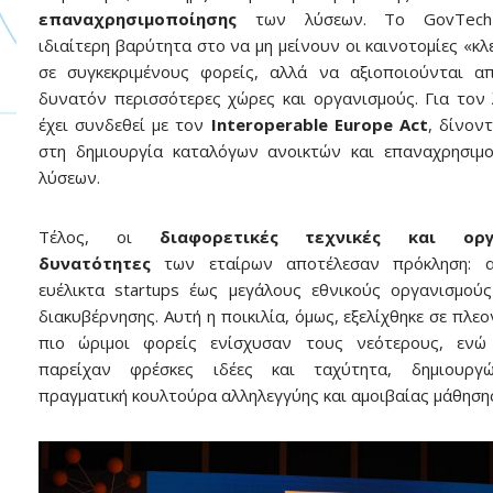
επαναχρησιμοποίησης
των λύσεων. Το GovTech4A
ιδιαίτερη βαρύτητα στο να μη μείνουν οι καινοτομίες «κλ
σε συγκεκριμένους φορείς, αλλά να αξιοποιούνται α
δυνατόν περισσότερες χώρες και οργανισμούς. Για τον
έχει συνδεθεί με τον
Interoperable Europe Act
, δίνον
στη δημιουργία καταλόγων ανοικτών και επαναχρησιμ
λύσεων.
Τέλος, οι
διαφορετικές τεχνικές και οργ
δυνατότητες
των εταίρων αποτέλεσαν πρόκληση: α
ευέλικτα startups έως μεγάλους εθνικούς οργανισμού
διακυβέρνησης. Αυτή η ποικιλία, όμως, εξελίχθηκε σε πλεο
πιο ώριμοι φορείς ενίσχυσαν τους νεότερους, ενώ 
παρείχαν φρέσκες ιδέες και ταχύτητα, δημιουργ
πραγματική κουλτούρα αλληλεγγύης και αμοιβαίας μάθηση