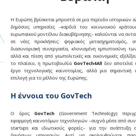
Η Ευρώπη βρίσκεται μπροστά σε μια περίοδο ιστορικών α
δημόσιες υπηρεσίες –καρδιά του κοινωνικού κράτου
ευρωπαϊκού μοντέλου διακυβέρνησης– καλούνται να αντ
σε νέες προκλήσεις: ψηφιακός μετασχηματισμός, α
διασυνοριακή συνεργασία, κλονισμένη εμπιστοσύνη τω
αλλά και πίεση από γεωπολιτικές και οικονομικές εξελίξε
το πλαίσιο, η πρωτοβουλία
GovTech4All
δεν αποτελεί 
έργο τεχνολογικής καινοτομίας, αλλά μια σημαντική 
επιλογή για το μέλλον της Ευρώπης.
Η έννοια του GovTech
Ο όρος
GovTech
(Government Technology) περιγ
εφαρμογή καινοτόμων τεχνολογιών –συχνά μέσα από συν
startups και ιδιωτικούς φορείς– για την ανάπτυξη 
δημόσιων υπηρεσιών. Αντί να ακολουθούνται παρα