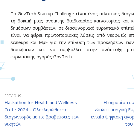
Το GovTech Startup Challenge είναι ένας πιλοτικός διαγω
τη δοκιμή μιας ανοικτής διαδικασίας καινοτομίας και 
δημόσιων συμβάσεων σε διασυνοριακό ευρωπαϊκό επίπε
είναι να φέρει πρωτοποριακές λύσεις από νεοφυείς επι
scaleups και ΜμΕ για την επίλυση των προκλήσεων τω
διοικήσεων και να συμβάλλει στην ανάπτυξη μια
ευρωπαϊκής αγοράς GovTech.
PREVIOUS
Hackathon for Health and Wellness
Η σημασία του
Crete 2024 – Ολοκληρώθηκε ο
διαλειτουργική Ε
διαγωνισμός με τις βραβεύσεις των
ενιαία ψηφιακή αγορ
νικητών
του