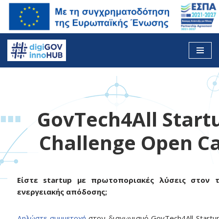
Skip
to
content
GovTech4All Start
Challenge Open Ca
Είστε startup με πρωτοποριακές λύσεις στον τ
ενεργειακής απόδοσης;
Δηλώστε συμμετοχή
στον διαγωνισμό GovTech4All Startup