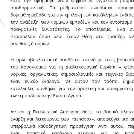
κατά την εφαρμογή νέων ψηφιακών εργαλείων μπορεί
αποθαρρυντική. Τα ρυθμιστικοί «sandbox» προσφ
δομημένη μέθοδο για την εμπλοκή των κατάλληλων ενδια
την ανάδειξη των νομικών εμποδίων και τον εντοπισμό
πραγματικές δυνατότητες. Το αποτέλεσμα; Ένα συ
περιβάλλον όπου όλοι έχουν θέση στο τραπέζι, αν
μεγέθους ή πόρων.
Η πρωτοβουλία αυτή συνδέεται στενά με τους βασικο
του Κανονισμού για τη Διαλειτουργική Ευρώπη – φέρ
νομικές, οργανωτικές, σημασιολογικές και τεχνικές δια
έναν ενιαίο διάλογο. Με αυτόν τον τρόπο, δημιο
κατάλληλες συνθήκες για την πρακτική και συνεργατικ
των εμποδίων στην Ενιαία Αγορά.
Αν και η Εκτελεστική Απόφαση θέτει τα βασικά πλαίσ
έναρξη και λειτουργία των «sandbox», αποφεύγει μια ά
υπερβολικά καθοδηγητική προσέγγιση. Αντ’ αυτού, πε
έναν πρακτικό κατάλογο ελέγχου για να βοηθ