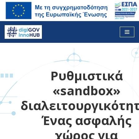
Skip
to
content
Ρυθμιστικά
«sandbox»
διαλειτουργικότητ
Ένας ασφαλής
χώρος για