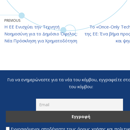
PREVIOUS
Η ΕΕ Ενισχύει την Τεχνητή
Το «Once-Only Tech
Νοημοσύνη για το Δημόσιο Όφελος:
της ΕΕ: Ένα βήμα προς
Νέα Πρόσκληση για Χρηματοδότηση
και ψη
Για να ενημερώνεστε για τα νέα του κόμβου, εγγραφείτε στ
του κόμβου:
Εγγραφόμενοι αποδέχεστε τους όρους χρήσης και πολιτι