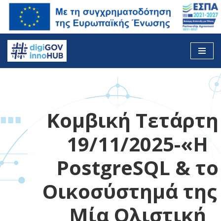
Skip
to
content
Κομβική Τετάρτη 
19/11/2025-«Η
PostgreSQL & το
Οικοσύστημά της
Μία Ολιστική