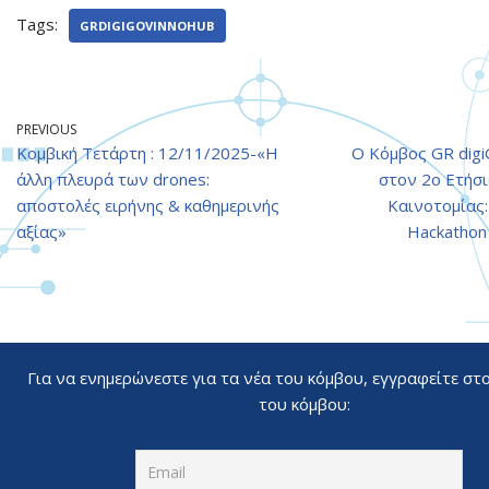
Tags:
GRDIGIGOVINNOHUB
PREVIOUS
Κομβική Τετάρτη : 12/11/2025-«Η
Ο Κόμβος GR dig
άλλη πλευρά των drones:
στον 2ο Ετήσ
αποστολές ειρήνης & καθημερινής
Καινοτομίας
αξίας»
Hackathon 2
Για να ενημερώνεστε για τα νέα του κόμβου, εγγραφείτε στ
του κόμβου: