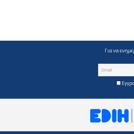
Για να ενημε
Εγγρ