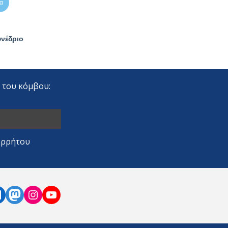
r του κόμβου:
ορρήτου