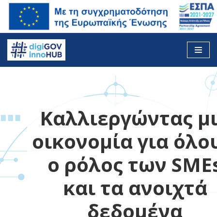
Skip
to
content
Καλλιεργώντας μ
οικονομία για όλο
ο ρόλος των SME
και τα ανοιχτά
δεδομένα