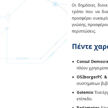
Οι δημόσιες διοικ
τρόπο που να διασ
προσφέρει ευκαιρί
γνώσης, προσφέρον
περιπτώσεις.
Πέντε χαρ
Consul Democr
πλέον χρησιμοπο
OS2borgerPC &
συστημάτων βιβ
Golemio
: Ένα έ
επίπεδο.
Parlameter
: Ερ