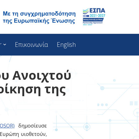
r
Επικοινωνία
English
ου Ανοιχτού
οίκηση της
 OSOR)
δημοσίευσε
 Ευρώπη υιοθετούν,