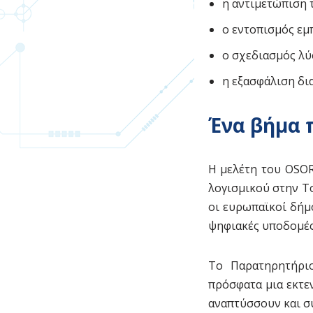
η αντιμετώπιση 
ο εντοπισμός εμ
ο σχεδιασμός λύ
η εξασφάλιση δ
Ένα βήμα 
Η μελέτη του OSOR
λογισμικού στην Τ
οι ευρωπαϊκοί δήμ
ψηφιακές υποδομέ
Το Παρατηρητήριο
πρόσφατα μια εκτε
αναπτύσσουν και σ