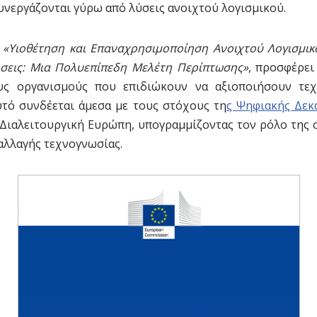
υνεργάζονται γύρω από λύσεις ανοιχτού λογισμικού.
ο
«Υιοθέτηση και Επαναχρησιμοποίηση Ανοιχτού Λογισμικ
ήσεις: Μια Πολυεπίπεδη Μελέτη Περίπτωσης»
, προσφέρει
υς οργανισμούς που επιδιώκουν να αξιοποιήσουν τεχ
υτό συνδέεται άμεσα με τους στόχους τη
ς Ψηφιακής Δεκ
 Διαλειτουργική Ευρώπη, υπογραμμίζοντας τον ρόλο της σ
αλλαγής τεχνογνωσίας.