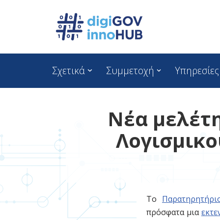
Skip
to
content
Σχετικά
Συμμετοχή
Υπηρεσίες
Νέα μελέτη
Λογισμικο
Το
Παρατηρητήρι
πρόσφατα μια
εκτε