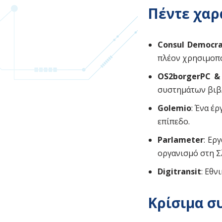
Πέντε χαρ
Consul Democr
πλέον χρησιμοπο
OS2borgerPC &
συστημάτων βιβ
Golemio
: Ένα έ
επίπεδο.
Parlameter
: Ερ
οργανισμό στη Σ
Digitransit
: Εθν
Κρίσιμα σ