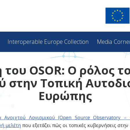
Interoperable Europe Collection
Media Corne
 του OSOR: Ο ρόλος τ
ύ στην Τοπική Αυτοδι
Ευρώπης
ο Ανοιχτού Λογισμικού (Open Source Observatory –
νή μελέτη
που εξετάζει πώς οι τοπικές κυβερνήσεις στην