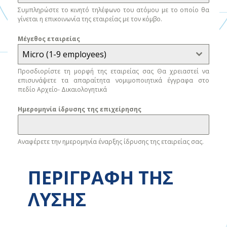
Καπνός
Συμπληρώστε το κινητό τηλέφωνο του ατόμου με το οποίο θα
γίνεται η επικοινωνία της εταιρείας με τον κόμβο.
Καταναλωτικά προϊόντα
Μέγεθος εταιρείας
Κατασκευή και συναρμολόγηση
Μicro (1-9 employees)
Προσδιορίστε τη μορφή της εταιρείας σας Θα χρειαστεί να
Κλωστοϋφαντουργικά προϊόντα
επισυνάψετε τα απαραίτητα νομιμοποιητικά έγγραφα στο
πεδίο Αρχείο- Δικαιολογητικά
Λιανικό εμπόριο, χονδρική πώληση ή
διανομή
Ημερομηνία ίδρυσης της επιχείρησης
Μεταφορές και Κινητικότητα
Αναφέρετε την ημερομηνία έναρξης ίδρυσης της εταιρείας σας.
Μη μεταλλικά υλικά και βασικές διεργασίες
ΠΕΡΙΓΡΑΦΗ ΤΗΣ
Ναυτιλία
ΛΥΣΗΣ
Νομικές πτυχές
Ορυχεία και εξόρυξη