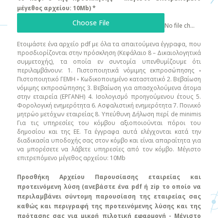
κοινότητας
μέγεθος αρχείου: 10Mb)
*
Choose File
No file chosen
Τρόφιμα και ποτά
Ετοιμάστε ένα αρχείο pdf με όλα τα απαιτούμενα έγγραφα, που
Υγεία
προσδιορίζονται στην πρόσκληση (Κεφάλαιο 8 – Δικαιολογητικά
συμμετοχής), τα οποία εν συντομία υπενθυμίζουμε ότι
Χαρτί και ξύλο
περιλαμβάνουν: 1. Πιστοποιητικά νόμιμης εκπροσώπησης ◦
Πιστοποιητικό ΓΕΜΗ ◦ Κωδικοποιημένο καταστατικό 2. Βεβαίωση
νόμιμης εκπροσώπησης 3. Βεβαίωση για απασχολούμενα άτομα
Χρηματοοικονομικά
στην εταιρεία (ΕΡΓΑΝΗ) 4. Ισολογισμό προηγούμενου έτους 5.
Φορολογική ενημερότητα 6. Ασφαλιστική ενημερότητα 7. Ποινικό
μητρώο μετόχων εταιρείας 8. Υπεύθυνη Δήλωση περί de minimis
Για τις υπηρεσίες του κόμβου αξιοποιούνται πόροι του
δημοσίου και της ΕΕ. Τα έγγραφα αυτά ελέγχονται κατά την
διαδικασία υποδοχής σας στον κόμβο και είναι απαραίτητα για
να μπορέσετε να λάβετε υπηρεσίες από τον κόμβο. Μέγιστο
επιτρεπόμενο μέγεθος αρχείου: 10Mb
Προσθήκη Αρχείου Παρουσίασης εταιρείας και
προτεινόμενη λύση (ανεβάστε ένα pdf ή zip το οποίο να
περιλαμβάνει σύντομη παρουσίαση της εταιρείας σας
καθώς και περιγραφή της προτεινόμενης λύσης και της
πρότασης σας για μικρή πιλοτική εφαρμογή - Μέγιστο