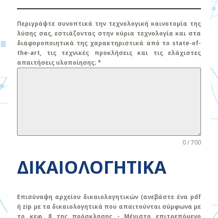
Παραγωγή και επεξεργασία
Περιγράψτε συνοπτικά την τεχνολογική καινοτομία της
λύσης σας, εστιάζοντας στην κύρια τεχνολογία και στα
Περιβάλλον
διαφοροποιητικά της χαρακτηριστικά από το state-of-
the-art, τις τεχνικές προκλήσεις και τις ελάχιστες
Πολιτιστική και δημιουργική οικονομία
απαιτήσεις υλοποίησης;
*
Πολυμερή και πλαστικά
Προσωπικές υπηρεσίες
Πυρηνικά
0 / 700
Ταξίδια και τουρισμός
ΔΙΚΑΙΟΛΟΓΗΤΙΚΑ
Τηλεπικοινωνίες
Τομέας μεταφορών
Επισύναψη αρχείου δικαιολογητικών (ανεβάστε ένα pdf
ή zip με τα δικαιολογητικά που απαιτούνται σύμφωνα με
Τοπική ανάπτυξη υπό την αιγίδα της
το κεφ. 8 της πρόσκλησης - Μέγιστο επιτρεπόμενο