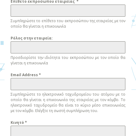
Επίθετο εκπροσώπου εταιρείας
*
Δέρμα
Συμπληρώστε το επίθετο του εκπροσώπου της εταιρείας με τον
Δημόσια διοίκηση
οποίο θα γίνεται η επικοινωνία
Διάστημα
Ρόλος στην εταιρεία:
Εκπαίδευση
Προσδιορίστε την ιδιότητα του εκπροσώπου με τον οποίο θα
γίνεται η επικοινωνία
Ενέργεια
Email Address
*
Ενέργεια, καύσιμα και μηχανική πετρελαίου
Επεξεργασία μετάλλων και βιομηχανική
Συμπληρώστε το ηλεκτρονικό ταχυδρομείου του ατόμου με το
παραγωγή
οποίο θα γίνεται η επικοινωνία της εταιρείας με τον κόμβο. Το
ηλεκτρονικό ταχυδρομείο θα είναι το κύριο μέσο επικοινωνίας
με τον κόμβο. Ελέγξτε τη σωστή συμπλήρωση του.
Ηλεκτρική ενέργεια
Κινητό
*
Κανονισμός λειτουργίας