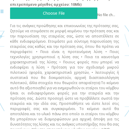
επιτρεπόμενο μέγεθος αρχείου: 10Mb)
Choose File
No file chosen
Για τις ανάγκες προώθησης και επικοινωνίας της πρότασης σας,
ζητούμε να ετοιμάσετε σε μορφή κειμένου την πρόταση σας και
την παρουσίαση της εταιρείας σας, ώστε να αποστέλλετε σε
κάθε ενδιαφερόμενο. Ετοιμάστε μια σύντομη παρουσίαση της
εταιρείας σας καθώς και την πρόταση σας, όπου θα πρέπει να
περιγράφετε: • Ποια είναι η προτεινόμενη λύση • Ποιες
τεχνολογίες χρησιμοποιεί η λύση σας • Ποια τα καινοτόμα
χαρακτηριστικά της λύσης • Ποιους φορείς που μπορεί να
ενδιαφέρει η λύση • Πρόταση για τον σχεδιασμό μικρού
πιλοτικού (φορέα, χαρακτηριστικά χρηστών, • λειτουργίες ή
συστατικά που θα δοκιμαστούν, αρχική διαστασιολόγηση
πιλοτικού, άλλα στοιχεία που θεωρείτε απαραίτητα) Το κείμενο
αυτό θα αξιοποιηθεί για να ενημερωθούν οι εταίροι του κόμβου
ή/και οι ενδιαφερόμενοι φορείς για την εταιρεία και την
πρόταση σας. Δώστε προσοχή ώστε να προβάλλετε σωστά την
εταιρεία και την ιδέα σας. Προσπαθήστε να είστε λιτοί στις
περιγραφές σας και συγκεκριμένοι. Το κείμενο αυτό θα
αποτελέσει και το υλικό πάνω στο οποίο οι εταίροι του κόμβου
θα μπορέσουν να διαμορφώσουν μια αρχική άποψη για τις
δυνατότητες της λύσης και τις ανάγκες υποστήριξης που θα σας