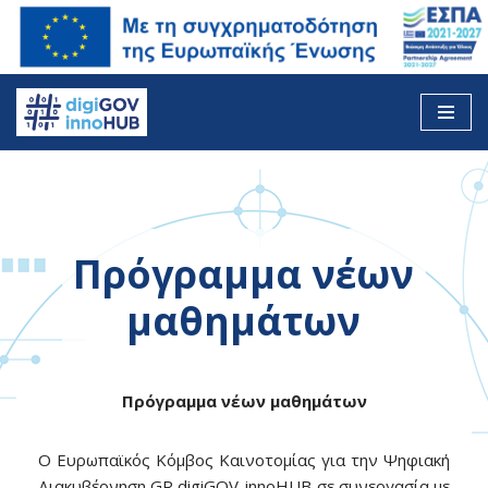
Skip
to
content
Πρόγραμμα νέων
μαθημάτων
Πρόγραμμα νέων μαθημάτων
Ο Ευρωπαϊκός Κόμβος Καινοτομίας για την Ψηφιακή
Διακυβέρνηση GR digiGOV-innoHUB σε συνεργασία με