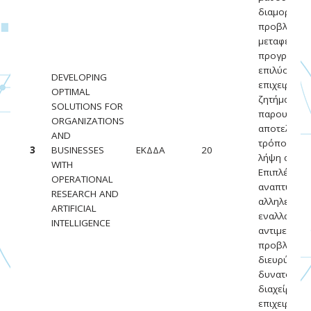
διαμορφών
προβλήματα
μεταφέρουν
προγράμματ
επιλύουν π
DEVELOPING
επιχειρηματ
OPTIMAL
ζητήματα κα
SOLUTIONS FOR
παρουσιάζο
ORGANIZATIONS
αποτελέσμα
AND
τρόπο που 
3
BUSINESSES
ΕΚΔΔΑ
20
λήψη αποφ
WITH
Επιπλέον, 
OPERATIONAL
αναπτύξουν
RESEARCH AND
αλληλεπίδρ
ARTIFICIAL
εναλλακτικέ
INTELLIGENCE
αντιμετώπι
προβλημάτ
διευρύνοντα
δυνατότητε
διαχείρισης
επιχειρημα