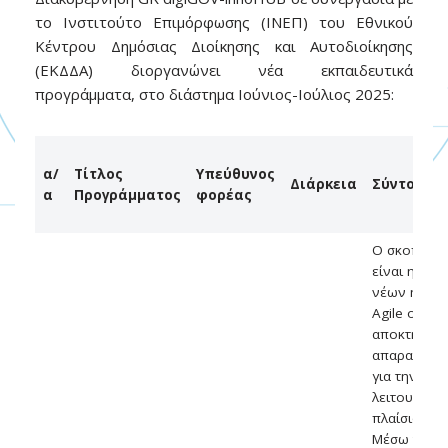
το Ινστιτούτο Επιμόρφωσης (ΙΝΕΠ) του Εθνικού
Κέντρου Δημόσιας Διοίκησης και Αυτοδιοίκησης
(ΕΚΔΔΑ) διοργανώνει νέα εκπαιδευτικά
προγράμματα, στο διάστημα Ιούνιος-Ιούλιος 2025:
α/
Τίτλος
Υπεύθυνος
Διάρκεια
Σύντομη 
α
Προγράμματος
φορέας
Ο σκοπός τ
είναι η εκπ
νέων ή υφι
Agile ομάδ
αποκτήσουν
απαραίτητε
για την απο
λειτουργία 
πλαίσιο του
Μέσω της ε