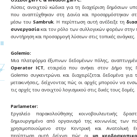
Λύσεις ανοιχτού κώδικα για τη διαχείριση δημόσιων υπ
που αναπτύχθηκαν στη Δανία και προσαρμόστηκαν στ
μέσω του
Sambruk
. Η περίπτωση αυτή ανέδειξε τη
δια
συνεργασία
και τον ρόλο των συλλογικών φορέων στην 
συντήρηση και προσαρμογή λύσεων στις τοπικές ανάγκες.
Golemio:
Μια πλατφόρμα έξυπνων δεδομένων πόλης, αναπτυγμέν
Operator ICT
, εταιρεία που ανήκει στον Δήμο της 
Golemio συγκεντρώνει και διαχειρίζεται δεδομένα για τ
μετακινήσεις, δείχνοντας πώς οι αρχές μπορούν να εν
τις αρχές του ανοιχτού λογισμικού στις δικές τους δομές.
Parlameter:
Εργαλείο παρακολούθησης κοινοβουλευτικής δραστη
δημιουργημένο από οργανισμό της κοινωνίας των πο
χρησιμοποιούμενο στην Κεντρική και Ανατολική 
περίπτωση αυτή δείχνει πώς οι
μη κερδοσκοπικο