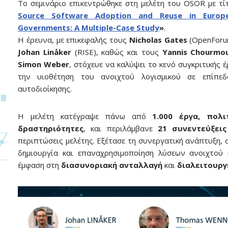
Το σεμινάριο επικεντρώθηκε στη μελέτη του OSOR με τ
Source Software Adoption and Reuse in Europe
Governments: A Multiple-Case Study
»
.
Η έρευνα, με επικεφαλής τους
Nicholas Gates
(OpenForu
Johan Linåker
(RISE), καθώς και τους
Yannis Chourmou
Simon Weber
, στόχευε να καλύψει το κενό συγκριτικής 
την υιοθέτηση του ανοιχτού λογισμικού σε επίπεδ
αυτοδιοίκησης.
Η μελέτη κατέγραψε πάνω από
1.000 έργα, πολι
δραστηριότητες
, και περιλάμβανε
21 συνεντεύξεις
περιπτώσεις μελέτης. Εξέτασε τη συνεργατική ανάπτυξη, 
δημιουργία και επαναχρησιμοποίηση λύσεων ανοιχτού 
έμφαση στη
διασυνοριακή ανταλλαγή
και
διαλειτουργ