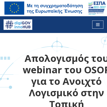
Skip
to
content
Απολογισμός το
webinar του OSO
για το Ανοιχτό
Λογισμικό στην
Τοπική