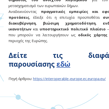
μετασχηματισμό των ευρωπαϊκών δήμων.
Αναδεικνύοντας
πραγματικές εμπειρίες και εφα
προτάσεις
, έδειξε ότι η επιτυχία προϋποθέτει
συ
διακυβέρνηση
,
βιώσιμη χρηματοδότηση
,
εν
ικανοτήτων
και
υποστηρικτικό πολιτικό πλαίσιο
—
που μπορούν να λειτουργήσουν ως
οδικός χάρτης
περιοχές της Ευρώπης.
Δείτε τις διαφάν
παρουσίασης
εδώ
Πηγή άρθρου:
https://interoperable-europe.ec.europa.eu/