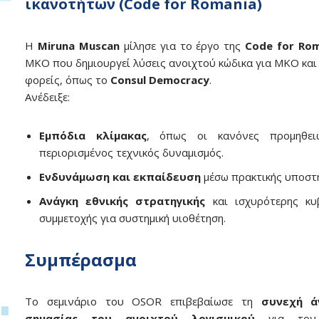
ικανοτήτων (Code for Romania)
Η
Miruna Muscan
μίλησε για το έργο της
Code for Ro
ΜΚΟ που δημιουργεί λύσεις ανοιχτού κώδικα για ΜΚΟ και
φορείς, όπως το
Consul Democracy
.
Ανέδειξε:
Εμπόδια κλίμακας
, όπως οι κανόνες προμηθε
περιορισμένος τεχνικός δυναμισμός.
Ενδυνάμωση και εκπαίδευση
μέσω πρακτικής υποστή
Ανάγκη εθνικής στρατηγικής
και ισχυρότερης κυβ
συμμετοχής για συστημική υιοθέτηση.
Συμπέρασμα
Το σεμινάριο του OSOR επιβεβαίωσε τη
συνεχή ά
σημασίας του ανοιχτού λογισμικού
για τον 