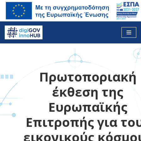
Skip
to
content
Πρωτοποριακή
έκθεση της
Ευρωπαϊκής
Επιτροπής για το
εικονικούς κόσμο