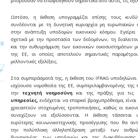
μπορούσαν να επωφεληθούν σημαντικά από αυτές τις εξελί
Ωστόσο, η έκθεση υπογραμμίζει επίσης τους κινδ
συνδέονται με τη δυνητική κυριαρχία μη ευρωπαϊκών
στην ανάπτυξη υποδομών εικονικού κόσμου. Εγείρει 
σχετικά με την προστασία των δεδομένων, τη διαλειτο
και την ευθυγράμμιση των εικονικών οικοσυστημάτων με
της ΕΕ, οι οποίες αποτελούν σημαντικές παραμέτρου
μελλοντικές εξελίξεις.
Στα συμπεράσματά της, η έκθεση του IFRAG υποδηλώνει 
ισχύουσα νομοθεσία της ΕΕ, συμπεριλαμβανομένης της 
την
τεχνητή νοημοσύνη
και της πράξης για τις
υπηρεσίες,
ενδέχεται να επαρκεί βραχυπρόθεσμα, είναι
χρειαστούν στοχευμένες τροποποιήσεις, καθώς οι εικονι
συνεχίζουν να εξελίσσονται. Η έκθεση τάσσεται 
ευρύτερης κοινωνικοτεχνικής προσέγγισης που θα αντ
την πολύπλοκη αλληλεπίδραση μεταξύ των ανθρώ
βιομηχανίας, των υποδομών και της διακυβέρνησης