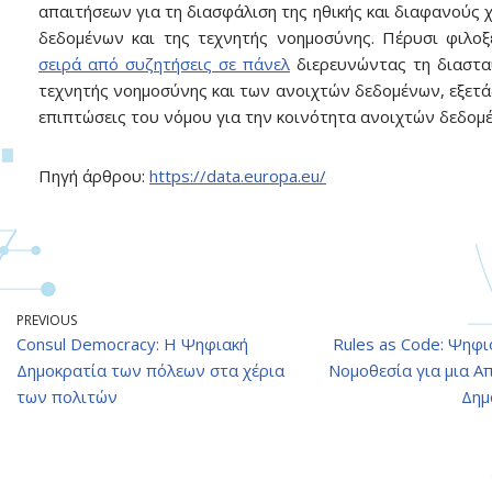
απαιτήσεων για τη διασφάλιση της ηθικής και διαφανούς 
δεδομένων και της τεχνητής νοημοσύνης. Πέρυσι φιλ
σειρά από συζητήσεις σε πάνελ
διερευνώντας τη διαστα
τεχνητής νοημοσύνης και των ανοιχτών δεδομένων, εξετά
επιπτώσεις του νόμου για την κοινότητα ανοιχτών δεδομ
Πηγή άρθρου:
https://data.europa.eu/
PREVIOUS
Consul Democracy: Η Ψηφιακή
Rules as Code: Ψηφ
Δημοκρατία των πόλεων στα χέρια
Νομοθεσία για μια Α
των πολιτών
Δημ