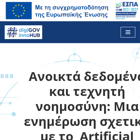
Skip
to
content
Ανοικτά δεδομέν
και τεχνητή
νοημοσύνη: Μια
ενημέρωση σχετι
με το Artificial