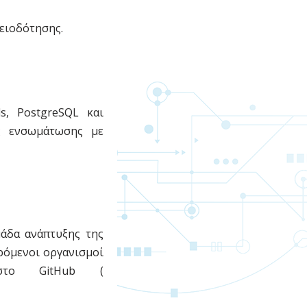
δειοδότησης.
s, PostgreSQL και
ες ενσωμάτωσης με
μάδα ανάπτυξης της
ρόμενοι οργανισμοί
στο GitHub (