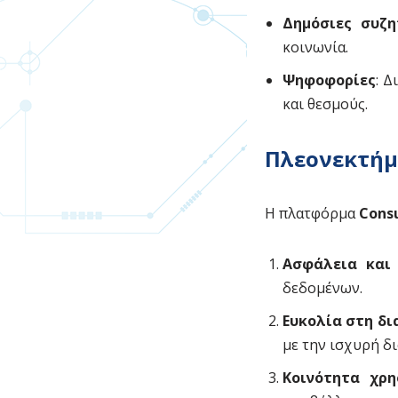
Δημόσιες συζη
κοινωνία.
Ψηφοφορίες
: Δ
και θεσμούς.
Πλεονεκτήμ
Η πλατφόρμα
Cons
Ασφάλεια και 
δεδομένων.
Ευκολία στη δι
με την ισχυρή δι
Κοινότητα χρ