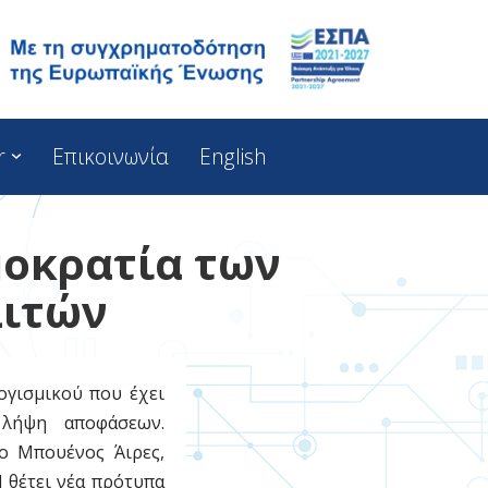
r
Επικοινωνία
English
μοκρατία των
λιτών
ογισμικού που έχει
λήψη αποφάσεων.
ο Μπουένος Άιρες,
l θέτει νέα πρότυπα