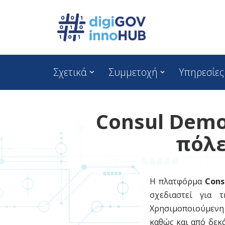
Skip
to
content
Σχετικά
Συμμετοχή
Υπηρεσίες
Consul Demo
πόλε
Η πλατφόρμα
Cons
σχεδιαστεί για
Χρησιμοποιούμενη
καθώς και από δεκά