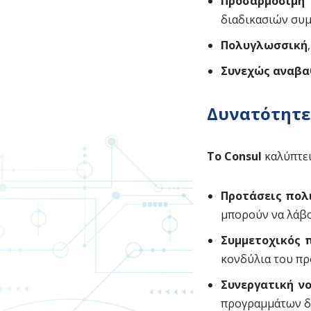
Προσαρμόσιμη
διαδικασιών συμ
Πολυγλωσσική
Συνεχώς αναβα
Δυνατότητε
To Consul
καλύπτει
Προτάσεις πολ
μπορούν να λάβο
Συμμετοχικός 
κονδύλια του π
Συνεργατική ν
προγραμμάτων δ