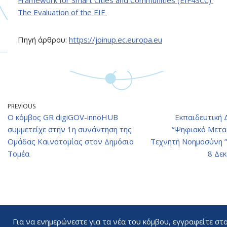
Framework for Smart Cities and Communities (EIF4SCC)
The Evaluation of the EIF
Πηγή άρθρου:
https://joinup.ec.europa.eu
PREVIOUS
O κόμβος GR digiGOV-innoHUB
Εκπαιδευτική 
συμμετείχε στην 1η συνάντηση της
“Ψηφιακό Μετα
Ομάδας Καινοτομίας στον Δημόσιο
Τεχνητή Νοημοσύνη ”
Τομέα
8 Δε
Για να ενημερώνεστε για τα νέα του κόμβου, εγγραφείτε στ