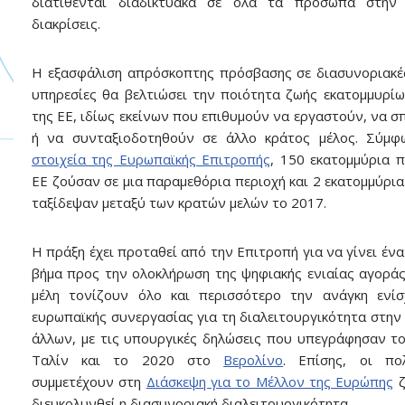
διατίθενται διαδικτυακά σε όλα τα πρόσωπα στην
διακρίσεις.
Η εξασφάλιση απρόσκοπτης πρόσβασης σε διασυνοριακέ
υπηρεσίες θα βελτιώσει την ποιότητα ζωής εκατομμυρί
της ΕΕ, ιδίως εκείνων που επιθυμούν να εργαστούν, να 
ή να συνταξιοδοτηθούν σε άλλο κράτος μέλος. Σύμ
στοιχεία της Ευρωπαϊκής Επιτροπής
, 150 εκατομμύρια π
ΕΕ ζούσαν σε μια παραμεθόρια περιοχή και 2 εκατομμύρι
ταξίδεψαν μεταξύ των κρατών μελών το 2017.
Η πράξη έχει προταθεί από την Επιτροπή για να γίνει ένα
βήμα προς την ολοκλήρωση της ψηφιακής ενιαίας αγοράς
μέλη τονίζουν όλο και περισσότερο την ανάγκη ενίσ
ευρωπαϊκής συνεργασίας για τη διαλειτουργικότητα στην 
άλλων, με τις υπουργικές δηλώσεις που υπεγράφησαν τ
Ταλίν και το 2020 στο
Βερολίνο
. Επίσης, οι πο
συμμετέχουν στη
Διάσκεψη για το Μέλλον της Ευρώπης
ζ
διευκολυνθεί η διασυνοριακή διαλειτουργικότητα.