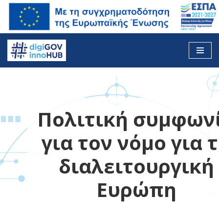
Skip
to
content
Πολιτική συμφων
για τον νόμο για 
διαλειτουργική
Ευρώπη