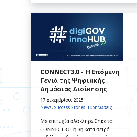
CONNECT3.0 – Η Επόμενη
Γενιά της Ψηφιακής
Δημόσιας Διοίκησης
17 Δεκεμβρίου, 2025
News
,
Success Stories
,
Εκδηλώσεις
Με επιτυχία ολοκληρώθηκε το
CONNECT3.0, η 3η κατά σειρά