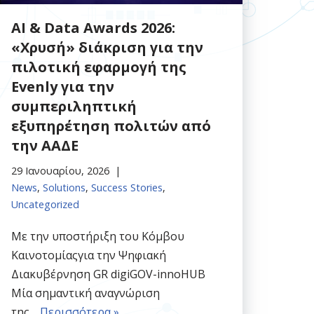
AI & Data Awards 2026:
«Χρυσή» διάκριση για την
πιλοτική εφαρμογή της
Evenly για την
συμπεριληπτική
εξυπηρέτηση πολιτών από
την ΑΑΔΕ
29 Ιανουαρίου, 2026
News
,
Solutions
,
Success Stories
,
Uncategorized
Mε την υποστήριξη του Κόμβου
Καινοτομίαςγια την Ψηφιακή
Διακυβέρνηση GR digiGOV-innoHUB
Μία σημαντική αναγνώριση
της…
Περισσότερα »